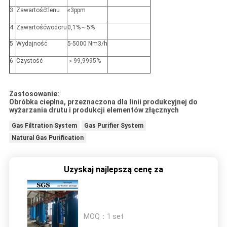
3
Zawartośćtlenu
≤3ppm
4
Zawartośćwodoru
0,1%～5%
5
Wydajność
5-5000 Nm3/h
6
Czystość
＞99,9995%
Zastosowanie:
Obróbka cieplna, przeznaczona dla linii produkcyjnej do
wyżarzania drutu i produkcji elementów złącznych
Gas Filtration System
Gas Purifier System
Natural Gas Purification
Uzyskaj najlepszą cenę za
MOQ：
1 set