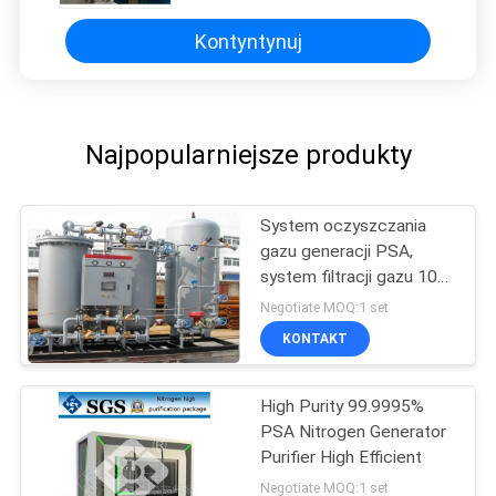
Kontyntynuj
Najpopularniejsze produkty
System oczyszczania
gazu generacji PSA,
system filtracji gazu 100-
5000 Nm3 / H
Negotiate MOQ:1 set
KONTAKT
High Purity 99.9995%
PSA Nitrogen Generator
Purifier High Efficient
Negotiate MOQ:1 set