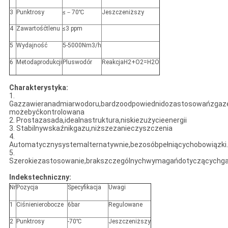
3
Punktrosy
≤－70℃
Jeszczeniższy
4
Zawartośćtlenu
≤3 ppm
5
Wydajność
5-5000Nm3/h
6
Metodaprodukcji
Pluswodór
ReakcjaH2+O2=H2O
Charakterystyka:
1.
Gazzawieranadmiarwodoru,bardzoodpowiednidozastosowańzgaz
możebyćkontrolowana
2. Prostazasada,idealnastruktura,niskiezużycieenergii
3. Stabilnywskaźnikgazu,niższezanieczyszczenia
4.
Automatycznysystemalternatywnie,bezosóbpełniącychobowiązki.
5.
Szerokiezastosowanie,brakszczególnychwymagańdotyczącychg
Indekstechniczny:
Nr
Pozycja
Specyfikacja
Uwagi
1
Ciśnienierobocze
6bar
Regulowane
2
Punktrosy
-70℃
Jeszczeniższy