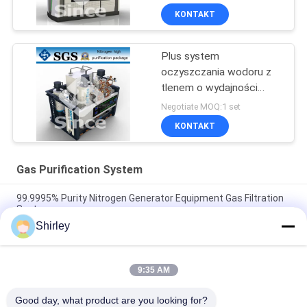
KONTAKT
Plus system
oczyszczania wodoru z
tlenem o wydajności
100-5000 Nm3 / h
Negotiate MOQ:1 set
KONTAKT
Gas Purification System
99.9995% Purity Nitrogen Generator Equipment Gas Filtration
System
Shirley
High Purity Nitrogen PSA Generation System / Plus Carbon
Purification System
9:35 AM
Liquid Ammonia Cracker Unit Gas Purification System For Heat
Treatment
Good day, what product are you looking for?