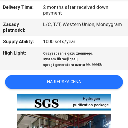
JAKOŚCI
Delivery Time:
2 months after received down
payment
SKONTAKTUJ
Zasady
L/C, T/T, Western Union, Moneygram
płatności:
SIĘ
Z
Supply Ability:
1000 sets/year
NAMI
High Light:
,
Oczyszczanie gazu ziemnego
,
system filtracji gazu
,
sprzęt generatora azotu 99
9995%.
AKTUALNOŚCI
NAJLEPSZA CENA
PRZYPADKI
POPROŚ
O
WYCENĘ