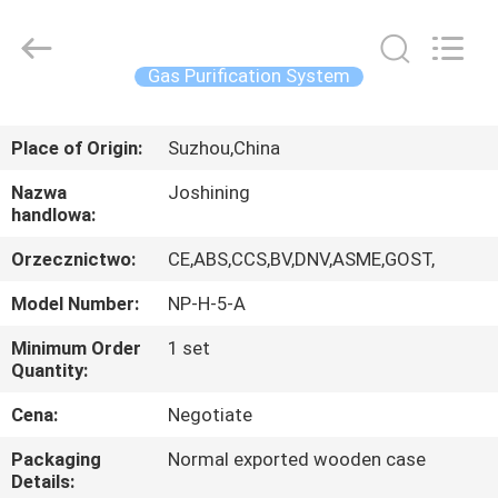
JoShining
Energy
&
Technology
Co.,Ltd.
Gas Purification System
All
Rights
Reserved.
DOM
Place of Origin:
Suzhou,China
PRODUKTY
Nazwa
Joshining
handlowa:
O
Orzecznictwo:
CE,ABS,CCS,BV,DNV,ASME,GOST,
NAS
Model Number:
NP-H-5-A
Minimum Order
1 set
WYCIECZKA
Quantity:
FABRYCZNA
Cena:
Negotiate
Packaging
Normal exported wooden case
KONTROLA
Details: