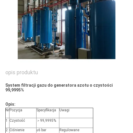
NEWS
SITEMAP
POLITYKA
PRYWATNOŚCI
opis produktu
System filtracji gazu do generatora azotu o czystości
99,9995%
Opis:
Nr
Pozycja
Specyfikacja
Uwagi
1
Czystość
＞99,9995%
2
Ciśnienie
≤6 bar
Regulowane