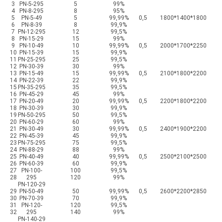
3
PN-5-295
5
99%
4
PN-8-295
8
95%
5
PN-5-49
5
99,99%
0,5
1800*1400*1800
6
PN-8-39
8
99,9%
7
PN-12-295
12
99,5%
8
PN-15-29
15
99%
9
PN-10-49
10
99,99%
0,5
2000*1700*2250
10
PN-15-39
15
99,9%
11
PN-25-295
25
99,5%
12
PN-30-39
30
99%
13
PN-15-49
15
99,99%
0,5
2100*1800*2200
14
PN-22-39
22
99,9%
15
PN-35-295
35
99,5%
16
PN-45-29
45
99%
17
PN-20-49
20
99,99%
0,5
2200*1800*2200
18
PN-30-39
30
99,9%
19
PN-50-295
50
99,5%
20
PN-60-29
60
99%
21
PN-30-49
30
99,99%
0,5
2400*1900*2200
22
PN-45-39
45
99,9%
23
PN-75-295
75
99,5%
24
PN-88-29
88
99%
25
PN-40-49
40
99,99%
0,5
2500*2100*2500
26
PN-60-39
60
99,9%
27
PN-100-
100
99,5%
28
295
120
99%
PN-120-29
29
PN-50-49
50
99,99%
0,5
2600*2200*2850
30
PN-70-39
70
99,9%
31
PN-120-
120
99,5%
32
295
140
99%
PN-140-29