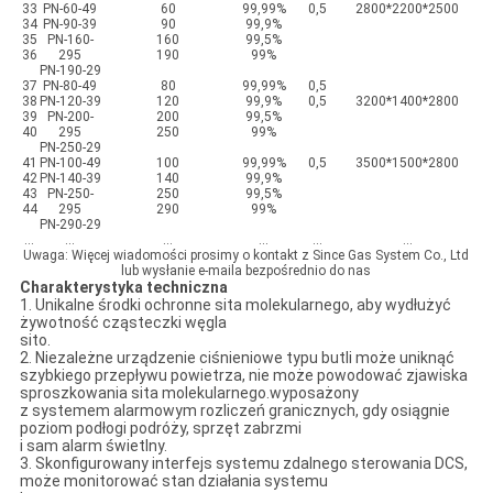
33
PN-60-49
60
99,99%
0,5
2800*2200*2500
34
PN-90-39
90
99,9%
35
PN-160-
160
99,5%
36
295
190
99%
PN-190-29
37
PN-80-49
80
99,99%
0,5
38
PN-120-39
120
99,9%
0,5
3200*1400*2800
39
PN-200-
200
99,5%
40
295
250
99%
PN-250-29
41
PN-100-49
100
99,99%
0,5
3500*1500*2800
42
PN-140-39
140
99,9%
43
PN-250-
250
99,5%
44
295
290
99%
PN-290-29
...
...
...
...
...
...
Uwaga: Więcej wiadomości prosimy o kontakt z Since Gas System Co., Ltd
lub wysłanie e-maila bezpośrednio do nas
Charakterystyka techniczna
1. Unikalne środki ochronne sita molekularnego, aby wydłużyć
żywotność cząsteczki węgla
sito.
2. Niezależne urządzenie ciśnieniowe typu butli może uniknąć
szybkiego przepływu powietrza, nie może powodować zjawiska
sproszkowania sita molekularnego.wyposażony
z systemem alarmowym rozliczeń granicznych, gdy osiągnie
poziom podłogi podróży, sprzęt zabrzmi
i sam alarm świetlny.
3. Skonfigurowany interfejs systemu zdalnego sterowania DCS,
może monitorować stan działania systemu