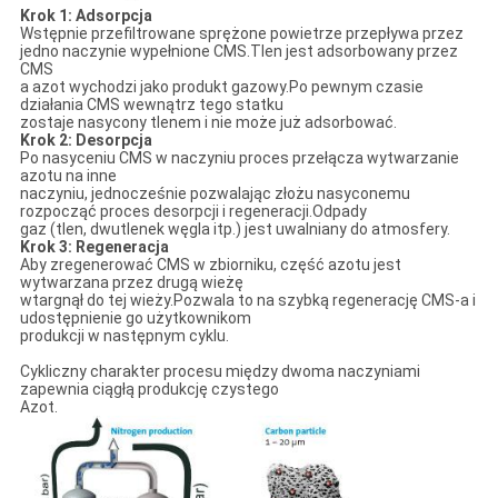
Krok 1: Adsorpcja
Wstępnie przefiltrowane sprężone powietrze przepływa przez
jedno naczynie wypełnione CMS.Tlen jest adsorbowany przez
CMS
a azot wychodzi jako produkt gazowy.Po pewnym czasie
działania CMS wewnątrz tego statku
zostaje nasycony tlenem i nie może już adsorbować.
Krok 2: Desorpcja
Po nasyceniu CMS w naczyniu proces przełącza wytwarzanie
azotu na inne
naczyniu, jednocześnie pozwalając złożu nasyconemu
rozpocząć proces desorpcji i regeneracji.Odpady
gaz (tlen, dwutlenek węgla itp.) jest uwalniany do atmosfery.
Krok 3: Regeneracja
Aby zregenerować CMS w zbiorniku, część azotu jest
wytwarzana przez drugą wieżę
wtargnął do tej wieży.Pozwala to na szybką regenerację CMS-a i
udostępnienie go użytkownikom
produkcji w następnym cyklu.
Cykliczny charakter procesu między dwoma naczyniami
zapewnia ciągłą produkcję czystego
Azot.