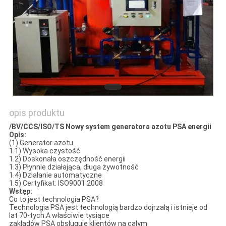
NEWS
SITEMAP
POLITYKA
PRYWATNOŚCI
opis produktu
/BV/CCS/ISO/TS Nowy system generatora azotu PSA energii
Opis:
(1) Generator azotu
1.1) Wysoka czystość
1.2) Doskonała oszczędność energii
1.3) Płynnie działająca, długa żywotność
1.4) Działanie automatyczne
1.5) Certyfikat: ISO9001:2008
Wstęp:
Co to jest technologia PSA?
Technologia PSA jest technologią bardzo dojrzałą i istnieje od
lat 70-tych.A właściwie tysiące
zakładów PSA obsługuje klientów na całym