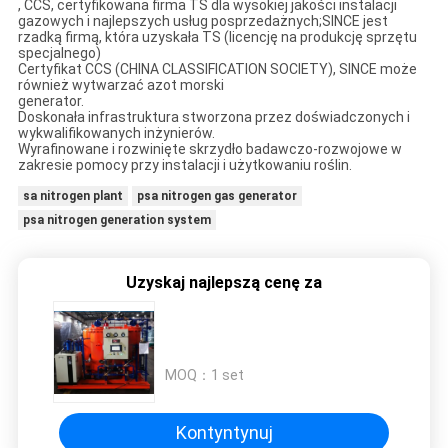
, CCS, certyfikowana firma TS dla wysokiej jakości instalacji
gazowych i najlepszych usług posprzedażnych;SINCE jest
rzadką firmą, która uzyskała TS (licencję na produkcję sprzętu
specjalnego)
Certyfikat CCS (CHINA CLASSIFICATION SOCIETY), SINCE może
również wytwarzać azot morski
generator.
Doskonała infrastruktura stworzona przez doświadczonych i
wykwalifikowanych inżynierów.
Wyrafinowane i rozwinięte skrzydło badawczo-rozwojowe w
zakresie pomocy przy instalacji i użytkowaniu roślin.
sa nitrogen plant
psa nitrogen gas generator
psa nitrogen generation system
Uzyskaj najlepszą cenę za
MOQ：
1 set
Kontyntynuj