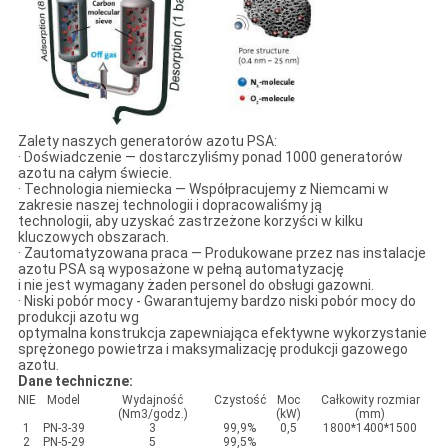
Zalety naszych generatorów azotu PSA:
· Doświadczenie — dostarczyliśmy ponad 1000 generatorów
azotu na całym świecie.
· Technologia niemiecka — Współpracujemy z Niemcami w
zakresie naszej technologii i dopracowaliśmy ją
technologii, aby uzyskać zastrzeżone korzyści w kilku
kluczowych obszarach.
· Zautomatyzowana praca — Produkowane przez nas instalacje
azotu PSA są wyposażone w pełną automatyzację
i nie jest wymagany żaden personel do obsługi gazowni.
· Niski pobór mocy - Gwarantujemy bardzo niski pobór mocy do
produkcji azotu wg
optymalna konstrukcja zapewniająca efektywne wykorzystanie
sprężonego powietrza i maksymalizację produkcji gazowego
azotu.
Dane techniczne:
NIE
Model
Wydajność
Czystość
Moc
Całkowity rozmiar
(Nm3/godz.)
(kW)
(mm)
1
PN-3-39
3
99,9%
0,5
1800*1400*1500
2
PN-5-29
5
99,5%