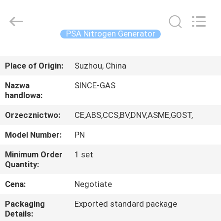
JoShining
Energy
&
Technology
Co.,Ltd.
PSA Nitrogen Generator
All
Rights
Reserved.
DOM
Place of Origin:
Suzhou, China
PRODUKTY
Nazwa
SINCE-GAS
handlowa:
O
Orzecznictwo:
CE,ABS,CCS,BV,DNV,ASME,GOST,
NAS
Model Number:
PN
Minimum Order
1 set
WYCIECZKA
Quantity:
FABRYCZNA
Cena:
Negotiate
Packaging
Exported standard package
KONTROLA
Details: