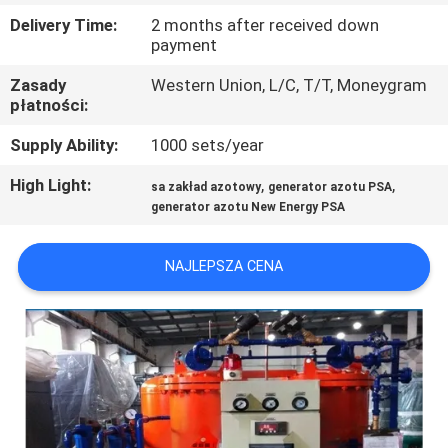
JAKOŚCI
Delivery Time:
2 months after received down
payment
SKONTAKTUJ
Zasady
Western Union, L/C, T/T, Moneygram
płatności:
SIĘ
Z
Supply Ability:
1000 sets/year
NAMI
High Light:
,
,
sa zakład azotowy
generator azotu PSA
generator azotu New Energy PSA
AKTUALNOŚCI
NAJLEPSZA CENA
PRZYPADKI
POPROŚ
O
WYCENĘ