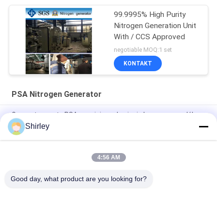
99.9995% High Purity
Nitrogen Generation Unit
With / CCS Approved
negotiable MOQ:1 set
KONTAKT
PSA Nitrogen Generator
Generator azotu PSA na miejscu do cięcia laserowego włókna
o czystości 99,99% i oszczędności 90% kosztów
Shirley
Inteligentna przenośna instalacja gazowa PSA z azotem
Zautomatyzowana praca
4:56 AM
Czystość generatora azotu 99,9995 Przemysł energii litowej
Good day, what product are you looking for?
popularne kategorie
Wszystko