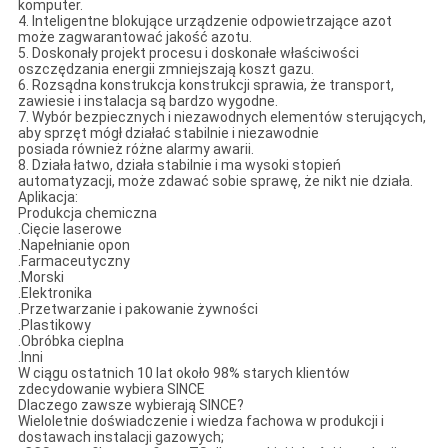
komputer.
4. Inteligentne blokujące urządzenie odpowietrzające azot
może zagwarantować jakość azotu.
5. Doskonały projekt procesu i doskonałe właściwości
oszczędzania energii zmniejszają koszt gazu.
6. Rozsądna konstrukcja konstrukcji sprawia, że ​​transport,
zawiesie i instalacja są bardzo wygodne.
7. Wybór bezpiecznych i niezawodnych elementów sterujących,
aby sprzęt mógł działać stabilnie i niezawodnie
posiada również różne alarmy awarii.
8. Działa łatwo, działa stabilnie i ma wysoki stopień
automatyzacji, może zdawać sobie sprawę, że nikt nie działa.
Aplikacja:
Produkcja chemiczna
.Cięcie laserowe
.Napełnianie opon
.Farmaceutyczny
.Morski
.Elektronika
.Przetwarzanie i pakowanie żywności
.Plastikowy
.Obróbka cieplna
.Inni
W ciągu ostatnich 10 lat około 98% starych klientów
zdecydowanie wybiera SINCE
Dlaczego zawsze wybierają SINCE?
Wieloletnie doświadczenie i wiedza fachowa w produkcji i
dostawach instalacji gazowych;