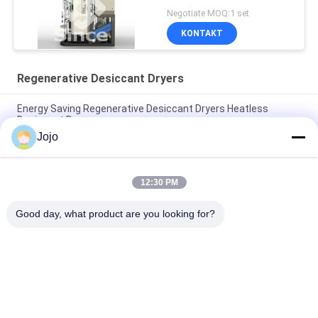
BV / Approved
Negotiate MOQ:1 set
KONTAKT
Regenerative Desiccant Dryers
Energy Saving Regenerative Desiccant Dryers Heatless
Desiccant Dryers
Jojo
Heated Regenerative Desiccant Dryers / Carbon Steel
Desiccant Air Dryers
12:30 PM
Heatless Regenerative Desiccant Dryers System 5-
5000Nm3/H Capacity
Good day, what product are you looking for?
popularne kategorie
Wszystko
PSA Nitrogen 
Generator Tlenu VSA
Generator