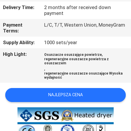
JAKOŚCI
Delivery Time:
2 months after received down
payment
SKONTAKTUJ
Payment
L/C, T/T, Western Union, MoneyGram
Terms:
SIĘ
Z
Supply Ability:
1000 sets/year
NAMI
High Light:
,
Osuszacze osuszające powietrze
regeneracyjne osuszacze powietrza z
osuszaczem
,
AKTUALNOŚCI
regeneracyjne osuszacze osuszające Wysoka
wydajność
PRZYPADKI
NAJLEPSZA CENA
POPROŚ
O
WYCENĘ