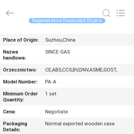
JoShining
Energy
&
Technology
Co.,Ltd.
Regenerative Desiccant Dryers
All
Rights
Reserved.
DOM
Place of Origin:
Suzhou,China
PRODUKTY
Nazwa
SINCE-GAS
handlowa:
O
Orzecznictwo:
CE,ABS,CCS,BV,DNV,ASME,GOST,
NAS
Model Number:
PA-A
Minimum Order
1 set
WYCIECZKA
Quantity:
FABRYCZNA
Cena:
Negotiate
Packaging
Normal exported wooden case
KONTROLA
Details: