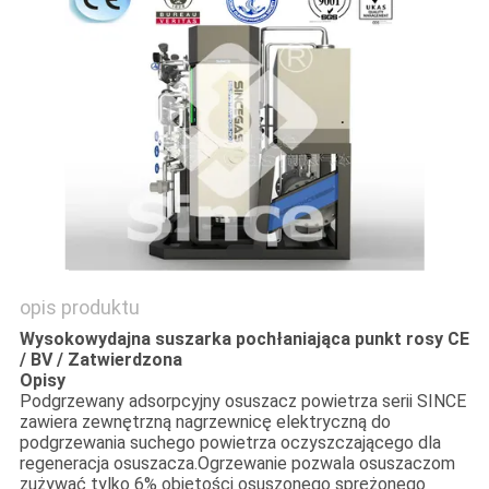
NEWS
SITEMAP
POLITYKA
PRYWATNOŚCI
opis produktu
Wysokowydajna suszarka pochłaniająca punkt rosy CE
/ BV / Zatwierdzona
Opisy
Podgrzewany adsorpcyjny osuszacz powietrza serii SINCE
zawiera zewnętrzną nagrzewnicę elektryczną do
podgrzewania suchego powietrza oczyszczającego dla
regeneracja osuszacza.Ogrzewanie pozwala osuszaczom
zużywać tylko 6% objętości osuszonego sprężonego