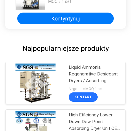
MOQ：
1 set
Kontyntynuj
Najpopularniejsze produkty
Liquid Ammonia
Regenerative Desiccant
Dryers / Adsorbing
Desiccant Dryers
Negotiate MOQ:1 set
KONTAKT
High Efficiency Lower
Down Dew Point
Absorbing Dryer Unit CE /