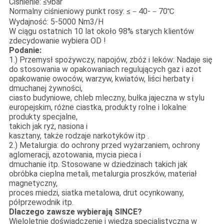
Ciśnienie: ≤9bar
Normalny ciśnieniowy punkt rosy: ≤－40-－70℃
Wydajność: 5-5000 Nm3/H
W ciągu ostatnich 10 lat około 98% starych klientów
zdecydowanie wybiera OD !
Podanie:
1.) Przemysł spożywczy, napojów, zbóż i leków: Nadaje się
do stosowania w opakowaniach regulujących gaz i azot
opakowanie owoców, warzyw, kwiatów, liści herbaty i
dmuchanej żywności,
ciasto budyniowe, chleb mleczny, bułka jajeczna w stylu
europejskim, różne ciastka, produkty rolne i lokalne
produkty specjalne,
takich jak ryż, nasiona i
kasztany, także rodzaje narkotyków itp .
2.) Metalurgia: do ochrony przed wyżarzaniem, ochrony
aglomeracji, azotowania, mycia pieca i
dmuchanie itp. Stosowane w dziedzinach takich jak
obróbka cieplna metali, metalurgia proszków, materiał
magnetyczny,
proces miedzi, siatka metalowa, drut ocynkowany,
półprzewodnik itp.
Dlaczego zawsze wybierają SINCE?
Wieloletnie doświadczenie i wiedza specjalistyczna w