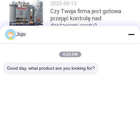
2025-09-13
Czy Twoja firma jest gotowa
przejąć kontrolę nad
dostawami azotu?
Jojo
Top
4:24 AM
Good day, what product are you looking for?
popularne kategorie
Wszystko
PSA Nitrogen 
Generator Tlenu VSA
Generator
Generator Tlenu 
Generator Tlenu Psa
VPSA
Komora Tlenu 
Membrane Nitrogen 