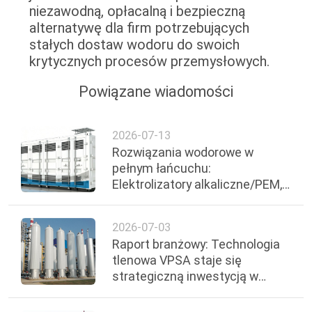
niezawodną, opłacalną i bezpieczną
alternatywę dla firm potrzebujących
stałych dostaw wodoru do swoich
krytycznych procesów przemysłowych.
Powiązane wiadomości
2026-07-13
Rozwiązania wodorowe w
pełnym łańcuchu:
Elektrolizatory alkaliczne/PEM,
magazynki pod wysokim
ciśnieniem i zestawy ogniw
2026-07-03
paliwowych
Raport branżowy: Technologia
tlenowa VPSA staje się
strategiczną inwestycją w
kluczowych sektorach Ghany