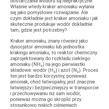
dostarczania wodoru są niepraktyczne.
JAKOŚCI
Właśnie wtedy kraker amoniaku wyłania
się jako pomysłowe rozwiązanie. Ale
czym dokładnie jest kraker amoniaku i jak
SKONTAKTUJ
skutecznie produkuje wodór dokładnie
SIĘ
tam, gdzie jest potrzebny?
Z
Kraker amoniaku, znany również jako
NAMI
dysocjator amoniaku lub jednostka
krakingu amoniaku, to reaktor chemiczny
zaprojektowany do rozkładu ciekłego
AKTUALNOŚCI
amoniaku (NH₃) na jego pierwiastki
składowe: wodór (H₂) i azot (N₂). Proces
PRZYPADKI
ten jest bardzo korzystny, ponieważ
amoniak, choć łatwopalny, jest znacznie
łatwiejszy i bezpieczniejszy w transporcie
POPROŚ
i przechowywaniu niż sam wodór,
O
ponieważ można go skroplić przy
stosunkowo niskich ciśnieniach.
WYCENĘ