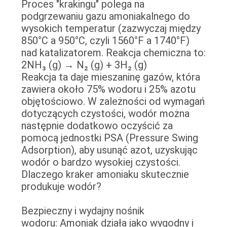
Proces "krakingu" polega na
podgrzewaniu gazu amoniakalnego do
NEWS
wysokich temperatur (zazwyczaj między
850°C a 950°C, czyli 1560°F a 1740°F)
nad katalizatorem. Reakcja chemiczna to:
SITEMAP
2NH₃ (g) → N₂ (g) + 3H₂ (g)
Reakcja ta daje mieszaninę gazów, która
zawiera około 75% wodoru i 25% azotu
POLITYKA
objętościowo. W zależności od wymagań
PRYWATNOŚCI
dotyczących czystości, wodór można
następnie dodatkowo oczyścić za
pomocą jednostki PSA (Pressure Swing
Adsorption), aby usunąć azot, uzyskując
wodór o bardzo wysokiej czystości.
Dlaczego kraker amoniaku skutecznie
produkuje wodór?
Bezpieczny i wydajny nośnik
wodoru: Amoniak działa jako wygodny i