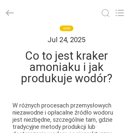
JoShining
Energy
&
Technology
Co.,Ltd.
All
Rights
Reserved.
DOM
NEWS
Jul 24, 2025
PRODUKTY
Co to jest kraker
amoniaku i jak
O
produkuje wodór?
NAS
WYCIECZKA
W różnych procesach przemysłowych
FABRYCZNA
niezawodne i opłacalne źródło wodoru
jest niezbędne, szczególnie tam, gdzie
KONTROLA
tradycyjne metody produkcji lub